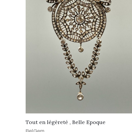
Tout en légèreté , Belle Epoque
BelGem