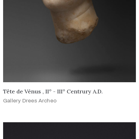
Tête de Vénus , II° - III° Centrury A.D.
Gallery Drees Archeo