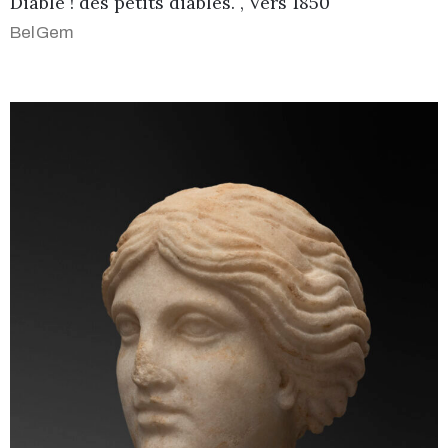
Diable ! des petits diables. , Vers 1850
BelGem