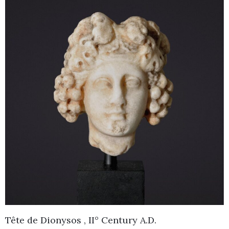
Tête de Dionysos , II° Century A.D.