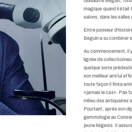
Guillaume Beguin, fon
magique quand il était
salons, dans les salles
Entre passeur d’histoi
Beguin a su combiner se
Au commencement, il y a
lignée de collectionneur
quelque sorte prédestin
son meilleur ami lui af
toute façon il finira an
«jamais le cas». Pas fa
milieu des antiquaires 
Pourtant, après son di
gemmologie au Conseil d
jeune liégeois. Il assu