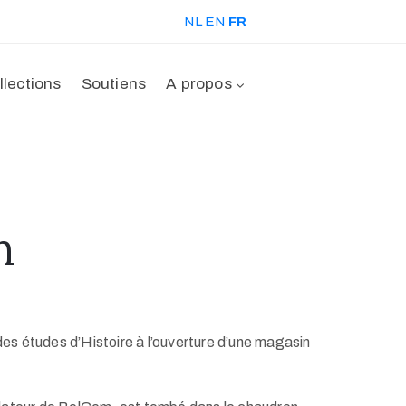
NL
EN
FR
llections
Soutiens
A propos
m
 études d’Histoire à l’ouverture d’une magasin