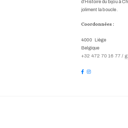
d’Histoire du bijou à C
joliment la boucle.
Coordonnées :
4000 Liège
Belgique
+32 472 70 16 77 /
g