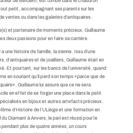
dateur de BelGem, est tombé dans le chaudron
 tout petit, accompagnant ses parents sur les
 de ventes ou dans les galeries d’antiquaires.
re(s) et partenaire de moments précieux, Guillaume
s deux passions pour en faire sa carrière.
 une histoire de famille, la sienne. Issu d’une
s, d’antiquaires et de joailliers, Guillaume était en
é. Et pourtant, sur les bancs de l’université, quand
firme en souriant qu’il perd son temps «parce que de
tiquaire», Guillaume lui assure que ce ne sera
cile en effet de se forger une place dans le petit
spécialisés en bijoux et autres artefacts précieux.
plôme d’Histoire de l’ULiège et une formation en
u Diamant à Anvers, le pari est réussi pour le
ra pendant plus de quatre années, un cours