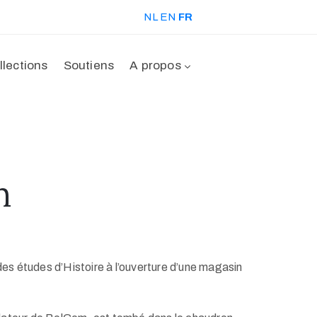
NL
EN
FR
llections
Soutiens
A propos
m
 études d’Histoire à l’ouverture d’une magasin