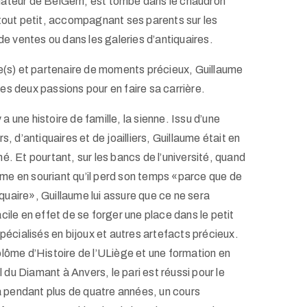
dateur de BelGem, est tombé dans le chaudron
 tout petit, accompagnant ses parents sur les
 de ventes ou dans les galeries d’antiquaires.
re(s) et partenaire de moments précieux, Guillaume
s deux passions pour en faire sa carrière.
 une histoire de famille, la sienne. Issu d’une
s, d’antiquaires et de joailliers, Guillaume était en
é. Et pourtant, sur les bancs de l’université, quand
firme en souriant qu’il perd son temps «parce que de
tiquaire», Guillaume lui assure que ce ne sera
cile en effet de se forger une place dans le petit
spécialisés en bijoux et autres artefacts précieux.
plôme d’Histoire de l’ULiège et une formation en
u Diamant à Anvers, le pari est réussi pour le
ra pendant plus de quatre années, un cours