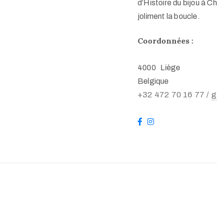
d’Histoire du bijou à C
joliment la boucle.
Coordonnées :
4000 Liège
Belgique
+32 472 70 16 77 /
g