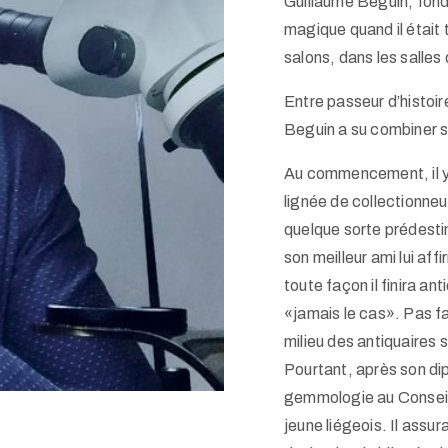
Guillaume Beguin, fon
magique quand il était
salons, dans les salles
Entre passeur d’histoi
Beguin a su combiner se
Au commencement, il y a
lignée de collectionneur
quelque sorte prédestin
son meilleur ami lui af
toute façon il finira an
«jamais le cas». Pas fa
milieu des antiquaires 
Pourtant, après son di
gemmologie au Conseil d
jeune liégeois. Il assu