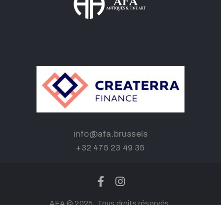
info@afa.brussels
+32 475 23 49 35
AFA © 2025. Tous droits réservés.
Politique de confidentialité / Conditions d’utilisation