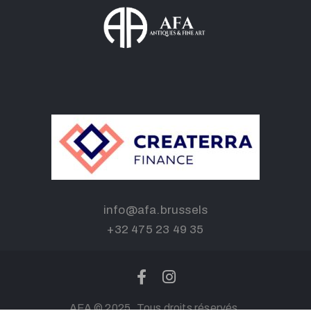
info@afa.brussels
+32 475 23 49 35
AFA © 2025. Tous droits réservés.