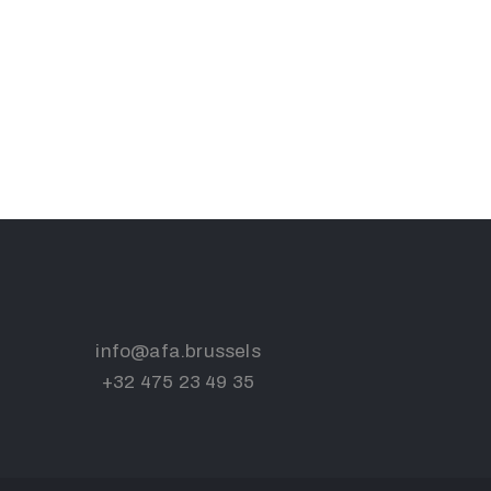
info@afa.brussels
+32 475 23 49 35