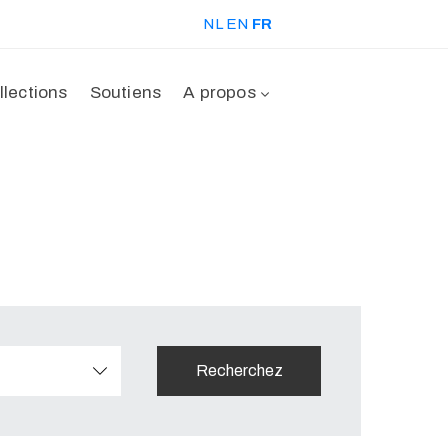
NL
EN
FR
llections
Soutiens
A propos