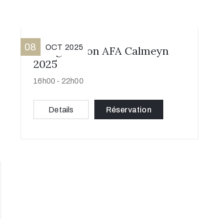
08
OCT
2025
Inauguration AFA Calmeyn
2025
16h00 -
22h00
Details
Réservation