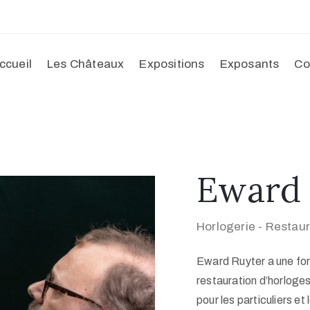
ccueil
Les Châteaux
Expositions
Exposants
Co
Eward 
Horlogerie - Restaur
Eward Ruyter a une for
restauration d’horloge
pour les particuliers et